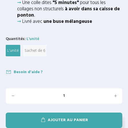
➞
Une colle dites
"5 minutes"
pour tous les
collages non structurels
à avoir dans sa caisse de
ponton
.
➞
Livré avec
une buse mélangeuse
Quantités:
L'unité
L'unité
Sachet de 6
Besoin d'aide ?
AJOUTER AU PANIER